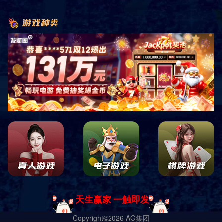
More
2024-03-08
【大口九奶茶】果茶加盟：解锁清新创业时代
的味蕾之旅
More
2024-03-08
共
8
页
首页
上一页
4
5
6
7
8
下一页
末页